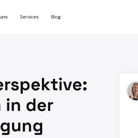
 uns
Services
Blog
erspektive:
 in der
igung